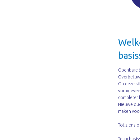
Verlof en leerplicht
Ondersteuning
Meer- en hoogbegaafdheid
Aanmelden
Informatieverstrekking
Leerlingraad
Voortgezet onderwijs
Onze nieuwsbrieven
Welk
Schoollied
basi
Openbare b
Overbetuwe
Op deze si
vormgeven.
completer 
Nieuwe oud
maken voor
Tot ziens o
Team basis