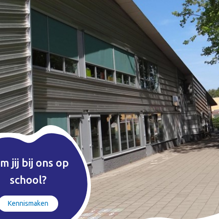
m jij bij ons op
school?
Kennismaken