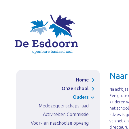
Ga
naar
de
inhoud
Naar
Home
Onze school
Na acht ja
Een grote 
Onze visie op onderwijs
Ouders
kinderen v
Medezeggenschapsraad
IPC onderwijs
het school
Samen met Lichtenbeek
Activiteiten Commissie
advies is 
van het ki
Voor- en naschoolse opvang
Schooltijden en vakanties
directeur).