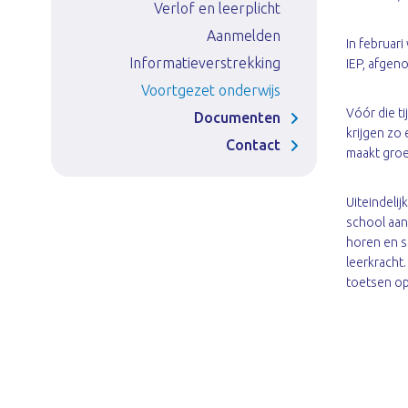
Verlof en leerplicht
Ondersteuning
Meer- en hoogbegaafdheid
Aanmelden
In februar
Informatieverstrekking
Leerlingraad
IEP, afgen
Voortgezet onderwijs
Onze nieuwsbrieven
Vóór die t
Documenten
Schoollied
krijgen zo
Contact
maakt groe
Uiteindeli
school aang
horen en st
leerkracht.
toetsen op