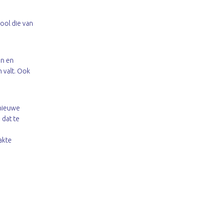
ool die van
en en
 valt. Ook
 nieuwe
 dat te
e
akte