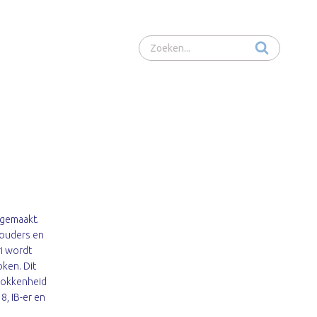
Zoeken...
 gemaakt.
 ouders en
ri wordt
oken. Dit
trokkenheid
8, IB-er en