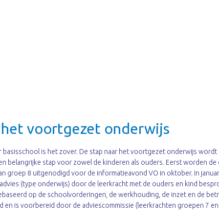
 het voortgezet onderwijs
ar basisschool is het zover. De stap naar het voortgezet onderwijs wordt
en belangrijke stap voor zowel de kinderen als ouders. Eerst worden de
an groep 8 uitgenodigd voor de informatieavond VO in oktober. In janua
advies (type onderwijs) door de leerkracht met de ouders en kind bespr
gebaseerd op de schoolvorderingen, de werkhouding, de inzet en de be
nd en is voorbereid door de adviescommissie (leerkrachten groepen 7 en 