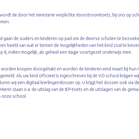
i wordt de door het ministerie verplichte doorstroomtoets, bij ons op sch
omen.
ijd gaan de ouders en kinderen op pad om de diverse scholen te bezoek
 een beeld van wat er binnen de mogelijkheden van het kind zoal te kiezen
p 8, indien mogelijk, als geheel een dagje voortgezet onderwijs mee.
jk worden knopen doorgehakt en worden de kinderen eind maart bij hun
emeld. Als uw kind officieel is ingeschreven bij de VO-school krijgen wij
uren wij een digitaal leerlingendossier op. U krijgt het dossier ook via d
 Hierin staan o.a. de uitslag van de IEP-toets en de uitslagen van de gema
 onze school.